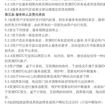
4.2.3用户在服务期限内将其网站转移到非英溯IDC所有或者所使用
4.2.4服务条款约定或者法律法规规定的其他期限。
第五条 服务终止及责任承担
5.1如果用户没有按时支付续约款项，则在本服务有效期结束后，服务
的所有文件和数据，由此带来的一切损失由用户自行负责。
5.2发生下列情形，服务期限提前终止：
5.2.1双方协商一致提前终止的；
5.2.2用户违反本服务条款，英溯IDC有权提前终止服务,并不退还用
5.2.3用户可以单方提出提前终止服务的要求，但应提前3天书面通知
损失的，还应予以承担。
5.2.4英溯IDC可提前以网页公布、站内信、邮件、微信或短信等
的英溯IDC账户。
5.3用户理解，鉴于计算机、互联网的特殊性，下述情况不属于英溯I
5.3.1英溯IDC在进行服务器配置、维护时，需要短时间中断服务；
5.3.2由于Internet上的通路阻塞造成用户网站访问速度下降；
5.3.3因黑客问题、电信部门技术调整和政府管制等引起的事件。
5.4英溯IDC在进行服务器配置、维护时需要短时间中断服务，或者由
于英溯IDC责任。鉴于计算机、互联网的特殊性，因黑客问题、电信部
任。
5.5如因线路故障或系统故障造成用户网站无法访问（计划中断除外）