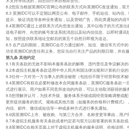
术支持等情况的，由您自行承担相应责任。
8.2您应当根据英溯IDC官网公布的联系方式向英溯IDC发送通知，
8.3 英溯IDC可以不定期以网页公布、电子邮件、手机短信、站内
提示、验证消息等各种业务通知，以及营销广告，而此类通知的内容
8.4英溯IDC通过上述联系方式向您发出通知，其中以电子的方式
送电子邮件、向您的账号发送系统消息以及站内信信息、以即时通讯
知，按照提供联系地址交邮后的第五个自然日即视为送达。
8.5 在产品到期前，英溯IDC会尽力通过邮件、短信、微信等方式
功非英溯IDC的责任和义务。您应当自行关注产品的到期日期，并在
第九条 其他约定
9.1有关条款的无效不影响本服务条款的解释、违约责任及争议解决
9.2本虚拟主机服务条款适用中华人民共和国法律法规和计算机行业的
9.3任何一方对另一方当事人的商业秘密（包括但不限于经营和技术
9.4英溯IDC有权在必要时修改本合同服务条款，英溯IDC服务条款
式进行展示。用户如果不同意所改动的内容，可以主动取消获得的服
9.5您理解并认可，为技术升级、服务体系升级或因经营策略调整或
更所提供服务的形式、规格或其他方面（如服务的价格和计费模式），
内信、邮件、微信或短信等一种或多种方式进行事先通知。
9.6因英溯IDC上市、被收购、与第三方合并、名称变更等事由，用户
9.7本虚拟主机服务有关条款或者约定若与双方以前签署的有关条款或
9.8英溯IDC在相关页面上对于虚拟主机服务的服务说明、价格说明