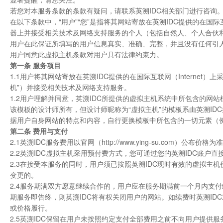
若您对本服务条款的条款有疑问，请联系英溯IDC相关部门进行咨询
在以下条款中，“用户”“您”是指将其网站寄放在英溯IDC提供的在国际互联
器上并接受相关技术及网络支持服务的个人（包括自然人、个人合伙
用户在此保证所填写的用户信息真实、准确、完整，并且没有任何引
用户同意此虚拟主机条款对用户具有法律约束力。
第一条 服务项目
1.1用户将其网站寄放在英溯IDC提供的在国际互联网（Internet）
机”）并接受相关技术及网络支持服务。
1.2用户理解并同意，英溯IDC所提供的虚拟主机系统中所包含的
该模板的设计师所有，但设计师昵称为“虚拟主机”的模板系由英溯ID
据用户自身网站的特点和内容，自行更换模板中所包含的一切元素（
第二条 费用与支付
2.1英溯IDC服务费用以官网（http://www.ying-su.com）
2.2英溯IDC虚拟主机采用预付费方式，您可通过您的英溯IDC账户
2.3在接受本服务的同时，用户须已按照英溯IDC现时有效的虚拟主
变更的。
2.4服务期满双方愿意继续合作的，用户应在服务期满前一个月内支
期服务即告终，则英溯IDC将有权关闭用户的网站。如续费时英溯I
或价格履行。
2.5英溯IDC保留在用户未按照约定支付全部费用之前不向用户提供