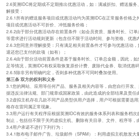
2.6英溯IDC将定期或不定期推出优惠活动，如：满减折扣、赠送
解接受：
2.6.1所有的赠送服务项目或优惠活动均为英溯IDC在正常服务价
项目或优惠活动不可折价、冲抵服务价格；
2.6.2由于部分优惠活动存在前置条件（如会员资质、服务时长、订
等需求进行活动规则更新（包含但不限于活动时间、参与资格、优惠
2.6.3您同意并理解接受：只有满足相关前置条件才可参与优惠活动
退还您已支付的款项（如有）；
2.6.4由于部分活动前置条件是基于服务时长、订单总金额，因此
足等情况，英溯IDC有权采取恢复原价计费、废除代金券、取消优惠
2.6.5除非另有明确约定，否则多种优惠不可同时叠加使用。
第三条 双方的权利和义务
3.1您的网站、应用等任何产品、服务及相关内容等，由您自行开发
据违反法律法规、部门规章或国家政策，由此造成的全部结果及责任由
3.2虚拟主机存在几款不同产品类型供用户选择，用户可根据需要选
格存在雷同属正常现象。
3.3用户运行有关程序应根据英溯IDC有效的服务体系列表和服务档
制止，包括但不限于关闭虚拟主机、删除有关目录、文件、程序等，
3.4用户承诺不进行下列行为：
3.4.1散布电子邮件广告、垃圾邮件（SPAM）：利用虚拟主机散