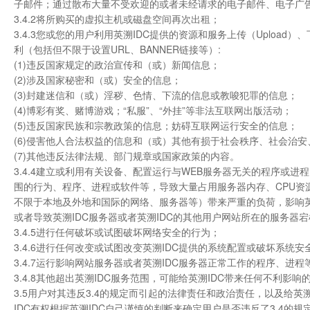
子邮件；通过散布大量不受欢迎的或者未经请求的电子邮件、电子广
3.4.2将所购买的虚拟主机或磁盘空间再次出租；
3.4.3您或您的用户利用英溯IDC提供的资源和服务上传（Upload
利（包括但不限于设置URL、BANNER链接等）:
(1)违反国家规定的政治宣传和（或）新闻信息；
(2)涉及国家秘密和（或）安全的信息；
(3)封建迷信和（或）淫秽、色情、下流的信息或教唆犯罪的信息；
(4)博彩有奖、赌博游戏；“私服”、“外挂”等非法互联网出版活动；
(5)违反国家民族和宗教政策的信息；妨碍互联网运行安全的信息；
(6)侵害他人合法权益的信息和（或）其他有损于社会秩序、社会治
(7)其他违反法律法规、部门规章或国家政策的内容。
3.4.4建立或利用有关设备、配置运行与WEB服务器无关的程序或
围的行为、程序、进程或软件等，导致大量占用服务器内存、CPU资源
不限于本地及外地和国际的网络、服务器等）带来严重的负荷，影响英溯
或者导致英溯IDC服务器或者英溯IDC的其他用户网站所在的服务器
3.4.5进行任何破坏或试图破坏网络安全的行为；
3.4.6进行任何改变或试图改变英溯IDC提供的系统配置或破坏系统安
3.4.7运行影响网站服务器或者英溯IDC服务器正常工作的程序、进程
3.4.8其他超出英溯IDC服务范围，可能给英溯IDC带来任何不利影
3.5用户对其违反3.4的规定而引起的法律责任和政治责任，以及给英
IDC有权根据英溯IDC自己谨慎的判断来确定用户是否违反了3.4的