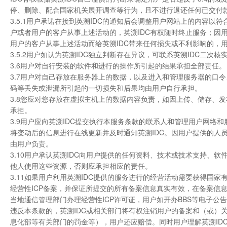
停、删除、配合国家机关展开调查等行为，且不进行退还任何已交付
3.5.1用户承诺在接到英溯IDC的通知后会调整用户网站上的内容以
户或者用户的客户从事上述活动的，英溯IDC有权随时终止服务；因
用户的客户从事上述活动而给英溯IDC带来任何损失或不利影响的，
3.5.2用户如认为英溯IDC独立判断存在异议，可联系英溯IDC二
3.6用户对自行安装的软件和进行的操作所引起的结果承担全部责任。
3.7用户对自己存放在服务器上的数据，以及进入和管理服务器的口
码等丢失或泄漏所引起的一切损失和后果均由用户自行承担。
3.8您应对您存放在虚拟主机上的数据内容负责，如因上传、储存、
承担。
3.9用户应向英溯IDC提交执行本服务条款的联系人和管理用户网
将变动后的信息进行在线更新并及时通知英溯IDC。因用户提供的人
由用户负责。
3.10用户承认英溯IDC向用户提供的任何资料、技术或技术支持、
他人使用这些资源，否则应承担相应的责任。
3.11如果用户利用英溯IDC提供的服务进行的经营活动需要获得国
经营性ICP备案，并保证所提交的所有备案信息真实有效，在备案信
当地通信管理部门办理经营性ICP许可证，用户如开办BBS等电子
违反本条款的，英溯IDC或相关部门将有权注销用户的备案和（或）
息化部等有关部门的罚金等），用户还应赔偿。同时用户理解英溯ID