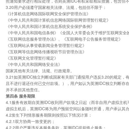
照通知要求进行相应处理，否则英溯IDC有权采取相应措施，包含但
3.20用户必须遵守国家相关法律、法规，包括但不限于：
《计算机信息网络国际联网安全保护管理办法》
《中华人民共和国计算机信息网络国际联网管理暂行规定》
《中华人民共和国计算机信息系统安全保护条例》
《中华人民共和国电信条例》《全国人大常委会关于维护互联网安全
《互联网信息服务管理办法》、《互联网电子公告服务管理规定》
《互联网站从事登载新闻业务管理暂行规定》
《互联网等信息网络传播视听节目管理办法》
《互联网文化管理暂行规定》
《中华人民共和国网络安全法》
国家其他有关法律、法规、行政规章。
3.21如英溯IDC独立判断或国家有关部门通报用户违反3.20的
且不进行退还任何已交付款项。），用户如认为英溯IDC独立判断存在
并不承担其他责任。
第四条 服务期限
4.1服务有效期自英溯IDC收到用户款项之日起（而非自用户虚拟
虚拟主机后，英溯IDC将为用户预留空间以备随时开通，用户承认其
4.2发生下列情形服务期限则按照以下情况计算：
4.2.1双方协商一致变更的；
4.2.2用户严重违反本服务条款，英溯IDC提前终止服务；