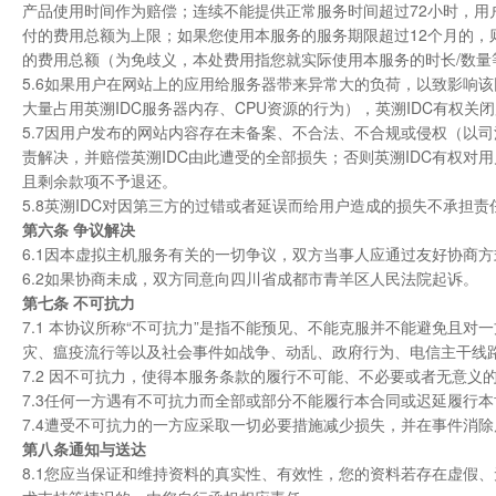
产品使用时间作为赔偿；连续不能提供正常服务时间超过72小时，用
付的费用总额为上限；如果您使用本服务的服务期限超过12个月的，则
的费用总额（为免歧义，本处费用指您就实际使用本服务的时长/数
5.6如果用户在网站上的应用给服务器带来异常大的负荷，以致影响该
大量占用英溯IDC服务器内存、CPU资源的行为），英溯IDC有权
5.7因用户发布的网站内容存在未备案、不合法、不合规或侵权（以
责解决，并赔偿英溯IDC由此遭受的全部损失；否则英溯IDC有权对
且剩余款项不予退还。
5.8英溯IDC对因第三方的过错或者延误而给用户造成的损失不承担责
第六条 争议解决
6.1因本虚拟主机服务有关的一切争议，双方当事人应通过友好协商
6.2如果协商未成，双方同意向四川省成都市青羊区人民法院起诉。
第七条 不可抗力
7.1 本协议所称“不可抗力”是指不能预见、不能克服并不能避免且
灾、瘟疫流行等以及社会事件如战争、动乱、政府行为、电信主干线
7.2 因不可抗力，使得本服务条款的履行不可能、不必要或者无意
7.3任何一方遇有不可抗力而全部或部分不能履行本合同或迟延履行
7.4遭受不可抗力的一方应采取一切必要措施减少损失，并在事件消
第八条通知与送达
8.1您应当保证和维持资料的真实性、有效性，您的资料若存在虚假