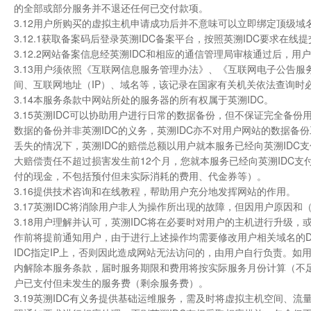
的全部或部分服务并不退还任何已交付款项。
3.12用户所购买的虚拟主机申请成功后并不意味可以立即绑定顶级
3.12.1获取备案码后登录英溯IDC备案平台，按照英溯IDC要求在
3.12.2网站备案信息经英溯IDC和相应的通信管理局审核通过后
3.13用户须依照《互联网信息服务管理办法》、《互联网电子公告
间、互联网地址（IP）、域名等，该记录在国家有关机关依法查询时
3.14本服务条款中网站所处的服务器的所有权属于英溯IDC。
3.15英溯IDC可以协助用户进行日常的数据备份，但不保证完全备
数据的备份并非英溯IDC的义务，英溯IDC亦不对用户网站的数据备
丢失的情况下，英溯IDC的赔偿总额以用户就本服务已经向英溯IDC
大赔偿责任不超过损害发生前12个月，您就本服务已经向英溯IDC
付的现金，不包括预付但未实际消耗的费用、代金券等）。
3.16提供技术咨询和在线教程，帮助用户充分地发挥网站的作用。
3.17英溯IDC将消除用户非人为操作所出现的故障，但因用户原因和
3.18用户理解并认可，英溯IDC将在必要时对用户的主机进行升级
作前将提前通知用户，由于进行上述操作均需要修改用户相关域名的DN
IDC指定IP上，否则因此造成网站无法访问的，由用户自行负责。如
内解除本服务条款，届时服务期限和费用将按实际服务月份计算（不足
户已支付但未发生的服务费（剩余服务费）。
3.19英溯IDC有义务提供基础运维服务，需及时将虚拟主机空间、