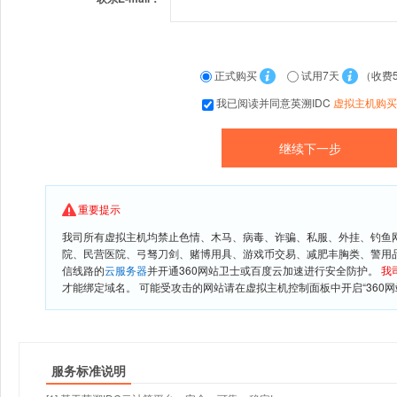
正式购买
试用7天
（收费
我已阅读并同意英溯IDC
虚拟主机购买
重要提示
我司所有虚拟主机均禁止色情、木马、病毒、诈骗、私服、外挂、钓鱼
院、民营医院、弓驽刀剑、赌博用具、游戏币交易、减肥丰胸类、警用
信线路的
云服务器
并开通360网站卫士或百度云加速进行安全防护。
我
才能绑定域名。 可能受攻击的网站请在虚拟主机控制面板中开启“360网
服务标准说明