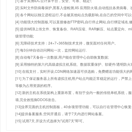
[1] 基于英溯IDC云计算平台，安全、可靠、稳定!;
[2] 实时文件防病毒保护,黑客入侵检测,IIS 应用防火墙,自动抵抗各类病毒、
[3] 各个网站以独立进程运行,不会被其他站点负载影响,在自己的空间中可以使用
[4] 功能强大控制面板,可以直接修改FTP密码,自行停止网站,自行绑定域名,
[5] 提供WEB上传文件、恢复备份、RAR压缩、RAR解压、站点重定向
级管理功能;
[6] 无障碍技术支持：24×7×365制技术支持，微笑面对任何用户。
[7] 每3分钟自动访问网站一次，监控网站运行.
[8] 自动每7天备份一次数据,用户能在管理中心自助恢复数据;
[9] 采用独特的第六代高级虚拟主机系统、数据双重保护、软硬件/透明防火
[10] 在线支付，实时开设,CDN网络加速器可供选购，免费赠送功能强大
[11] 为了保证服务器上所有虚拟主机用户站点均能正常稳定的运行，严禁上
等极为占用资源的程序。
[12] 新的主机在系统架构上重新布置，有别于业内一般的传统单机系统，
墙,完全效抵御DDOS攻击。
[13]业界完善的主机控制面板，40余项管理功能，可以自行在管理中心恢
[14]提供备案服务,空间开通后，请于7天内进行网站备案。
[15] 试用7天.开设方式选择为"试用7天"即可。