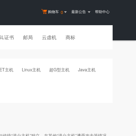
购物车
最新公告
帮助中心
0
SL证书
邮局
云虚机
商标
NET主机
Linux主机
超G型主机
Java主机
传统“港台主机”独立，在其他“港台主机”遭受攻击等情况