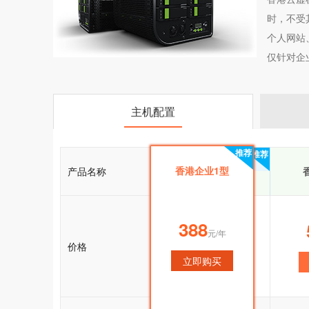
时，不受
个人网站
仅针对企
主机配置
推荐
推荐
香港企业1型
产品名称
香港企业1型
388
388
元/年
元/年
价格
立即购买
立即购买