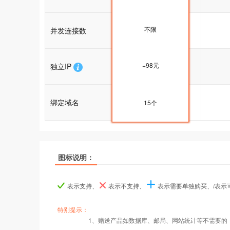
不限
并发连接数
不限
+98元
独立IP
+98元
绑定域名
15个
15个
推荐
推荐
推荐
图标说明：
产品名称
产品名称
产品名称
香港企业1型
香港企业1型
香港企业1型
表示支持、
表示不支持、
表示需要单独购买、/表
产品编号
产品编号
产品编号
tw100
tw100
tw100
特别提示：
1、赠送产品如数据库、邮局、网站统计等不需要的
Windows2008/
W