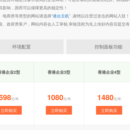
其影响，因而可以保障更高的稳定性！
、电商类等类型的网站请选择“
港台主机
” ,谢绝以往受过攻击的网站入驻！
业、政府类客户，网站内容会人工审核,审核流程为先上传好内容后提交有
环境配置
控制面板功能
香港企业2型
香港企业3型
香港企业4型
598
1080
1480
元/年
元/年
元/年
立即购买
立即购买
立即购买